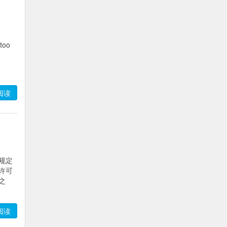
oo
阅读
规定
许可
之
阅读