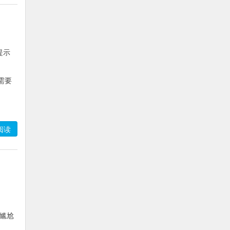
提示
需要
阅读
很尴尬