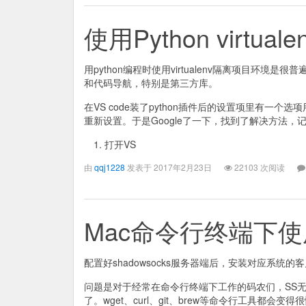
使用Python virtua
用python编程时使用virtualenv隔离项目环境是很普
和代码导航，特别是第三方库。
在VS code装了python插件后的设置项里有
重新设置。于是Google了一下，找到了解决方法，
打开VS
由
qqj1228
发表于 2017年2月23日
22103 次阅读
Mac命令行终端下使用s
配置好shadowsocks服务器端后，安装对应系
问题是对于经常在命令行终端下工作的码农们，SS无法
了。wget、curl、git、brew等命令行工具都会变得