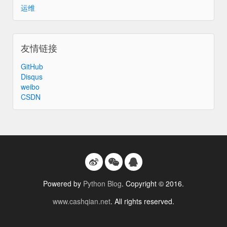
运维
友情链接
GitHub
Disqus
weibo
CSDN
Powered by
Python Blog
. Copyright © 2016.
www.cashqian.net
. All rights reserved.