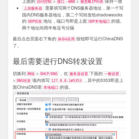
上面的
>
>
保持一致
访问控制
接口－WAN
被忽略IP列表
需要填写两个DNS服务器地址，第一个写
上游服务器
国内DNS服务器地址，第二个写转发给shadowsocks
的
地址，端口号即是上面
的值。
UDP转发
UDP本地端口
两个地址间用半角逗号分隔
最后点击页面右下角的
按钮即可运行ChinaDNS
保存&应用
了。
最后需要进行DNS转发设置
切换到
>
，在
下面的
网络
DHCP/DNS
服务器设置
一般设置
>
项内填写
，其中的5353即是上
DNS转发
127.0.0.1#5353
面ChinaDNS里
的值。
本地端口