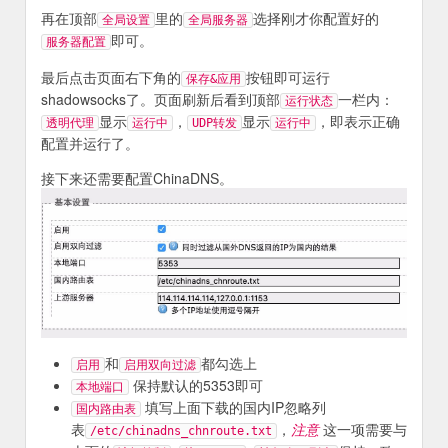
再在顶部
里的
选择刚才你配置好的
全局设置
全局服务器
即可。
服务器配置
最后点击页面右下角的
按钮即可运行
保存&应用
shadowsocks了。页面刷新后看到顶部
一栏内：
运行状态
显示
，
显示
，即表示正确
透明代理
运行中
UDP转发
运行中
配置并运行了。
接下来还需要配置ChinaDNS。
和
都勾选上
启用
启用双向过滤
保持默认的5353即可
本地端口
填写上面下载的国内IP忽略列
国内路由表
表
，
注意
这一项需要与
/etc/chinadns_chnroute.txt