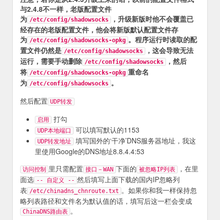
与2.4.8不一样，老版配置文件
为
，升级新版时他不会覆盖已
/etc/config/shadowsocks
经存在的老版配置文件，他会将新版默认配置文件存
为
。程序运行时读取的配
/etc/config/shadowsocks-opkg
置文件仍然是
，这会导致无法
/etc/config/shadowsocks
运行，需要手动删除
，然后
/etc/config/shadowsocks
将
重命名
/etc/config/shadowsocks-opkg
为
。
/etc/config/shadowsocks
然后配置
UDP转发
打勾
启用
可以填写默认的1153
UDP本地端口
填写国外的‘干净’DNS服务器地址，我这
UDP转发地址
里使用Google的DNS地址8.8.4.4:53
里只需配置
下面的
，在里
访问控制
接口－WAN
被忽略IP列表
面选
然后填写上面下载的国内IP忽略列
-- 自定义 --
表
。如果你和我一样保持忽
/etc/chinadns_chnroute.txt
略列表路径和文件名为默认值的话，填写后这一栏会变成
。
ChinaDNS路由表