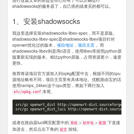
进行这篇文章的前提是你已经有了可以正确运行
shadowsocks的服务器了，自己搭的或者买的都可以。
1、安装shadowsocks
我这里选择安装shadowsocks-libev-spec，而不是原版。
shadowsocks-libev-spec是shadowsocks-libev项目针对
openwrt优化过的版本，
项目地址
，
项目主页
， 而
shadowsocks-libev则是用c语言，使用libev库按照python原
版重新实现的版本。相比python原版，占用资源更小，速度
更快。
推荐将该项目官方源加入到opkg配置中去，根据不同的cpu
源地址略有不同，项目主页里有具体地址。优酷路由宝的话
使用ramips_24kec这个cpu类型，将如下两行加入
末尾。
etc/opkg.conf
src/gz openwrt_dist http://openwrt-dist.sourceforge.net/r
或者在路由器luci网页配置中的
>
>
下直接
系统
软件包
配置
加进去，然后点右下角的
按钮。
提交