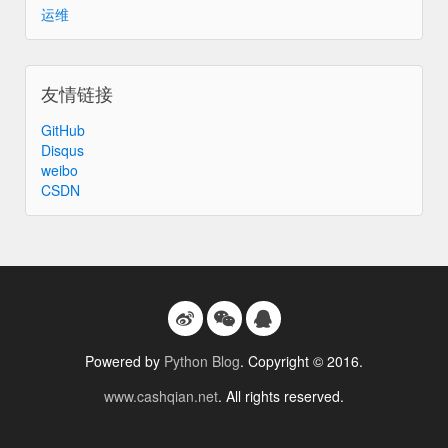
运维
友情链接
GitHub
Disqus
weibo
CSDN
Powered by
Python Blog
. Copyright © 2016.
www.cashqian.net
. All rights reserved.