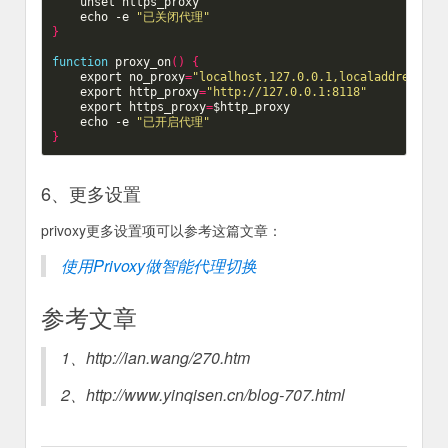
unset
 https_proxy

echo
 -e 
"已关闭代理"
}
function
 proxy_on
()
{
export
no_proxy
=
"localhost,127.0.0.1,localaddress,.l
export
http_proxy
=
"http://127.0.0.1:8118"
export
https_proxy
=
$http_proxy
echo
 -e 
"已开启代理"
}
6、更多设置
privoxy更多设置项可以参考这篇文章：
使用Privoxy做智能代理切换
参考文章
1、http://ian.wang/270.htm
2、http://www.yinqisen.cn/blog-707.html