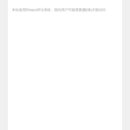
本站使用Disqus评论系统，国内用户可能需要|翻|墙|才能访问