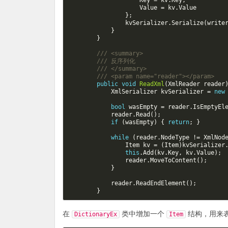
Key
=
kv
.
Key
,
Value
=
kv
.
Value
};
kvSerializer
.
Serialize
(
write
}
}
/// <summary>  
/// 反序列化
/// </summary>  
/// <param name="reader"></param>  
public
void
ReadXml
(
XmlReader
reader
XmlSerializer
kvSerializer
=
new
bool
wasEmpty
=
reader
.
IsEmptyEl
reader
.
Read
();
if
(
wasEmpty
)
{
return
;
}
while
(
reader
.
NodeType
!=
XmlNod
Item
kv
=
(
Item
)
kvSerializer
this
.
Add
(
kv
.
Key
,
kv
.
Value
);
reader
.
MoveToContent
();
}
reader
.
ReadEndElement
();
}
在
类中增加一个
结构，用来
DictionaryEx
Item