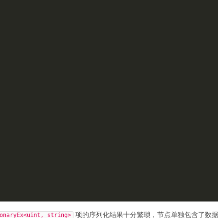
项的序列化结果十分繁琐，节点单独包含了数
onaryEx<uint, string>