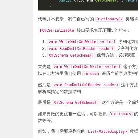
public
XmlSchema
GetSchema
()
{
retur
}
代码并不复杂，我们自己写的
类继
DictionaryEx
接口要求实现下面3个方法：
IXmlSerializable
序列化方
void WriteXml(XmlWriter writer)
反序列化方
void ReadXml(XmlReader reader)
保留方法，必须返回
XmlSchema GetSchema()
首先是
这个方
void WriteXml(XmlWriter writer)
以在此方法里我们使用
遍历当前字典类中
foreach
然后是
这个方
void ReadXml(XmlReader reader)
解析成指定的数据结构。
最后是
这个方法是一个保
XmlSchema GetSchema()
如果要做的更优雅一点话，可以把原
的
Dictionary
数等等。
例如，我们需要序列化的
数据
List<ValueDisplay>