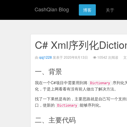
CashQian Blog
博客
关于
C# Xml序列化Dictio
由
qqj1228
发表于 2020年8月13日
10542 次阅读
文
一、背景
我在一个C#项目中需要用到将
序列化
Dictionary
化，于是上网看看有没有前人做出了解决方法。
找了一下果然是有的，主要思路就是自己写一个支
口，使新的
能够序列化。
Dictionary
二、主要代码