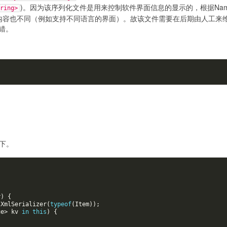
)。因为该序列化文件是用来控制软件界面信息的显示的，根据Na
ring>
的内容也不同（例如支持不同语言的界面）。故该文件需要在后期由人工来
错。
下。
r
)
{
XmlSerializer
(
typeof
(
Item
));
ue
>
kv
in
this
)
{