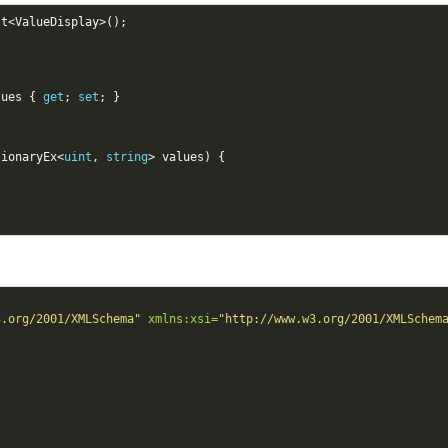
st
<
ValueDisplay
>();
lues
{
get
;
set
;
}
tionaryEx
<
uint
,
string
>
values
)
{
3.org/2001/XMLSchema"
xmlns:xsi=
"http://www.w3.org/2001/XMLSchem