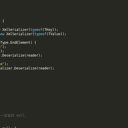
)
{
w
XmlSerializer
(
typeof
(
TKey
));
new
XmlSerializer
(
typeof
(
TValue
));
eType
.
EndElement
)
{
m"
);
"
);
r
.
Deserialize
(
reader
);
ue"
);
ializer
.
Deserialize
(
reader
);
一定返回 null。