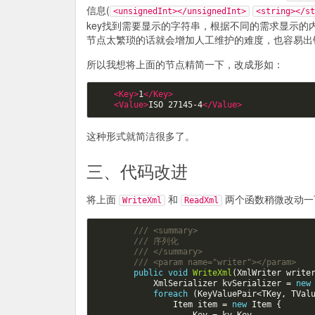
信息(
<unsignedInt></unsignedInt>
<string></st
key找到需要显示的字符串，根据不同的需求显示
节点太繁琐的话就会增加人工维护的难度，也容易出
所以我想将上面的节点精简一下，改成形如：
<Key>
1
</Key>
<Value>
ISO 27145-4
</Value>
这种形式就简洁很多了。
三、代码改进
将上面
和
两个函数稍微改动一
WriteXml
ReadXml
/// <summary>  
/// 序列化
/// </summary>  
/// <param name="writer"></param>  
public
void
WriteXml
(
XmlWriter
write
XmlSerializer
kvSerializer
=
new
foreach
(
KeyValuePair
<
TKey
,
TVal
Item
item
=
new
Item
{