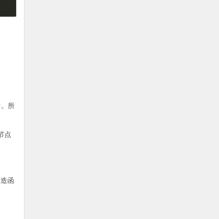
。所
节点
构造函