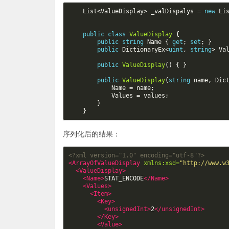
List
<
ValueDisplay
>
_valDispalys
=
new
Li
public
class
ValueDisplay
{
public
string
Name
{
get
;
set
;
}
public
DictionaryEx
<
uint
,
string
>
Va
public
ValueDisplay
()
{
}
public
ValueDisplay
(
string
name
,
Dic
Name
=
name
;
Values
=
values
;
}
}
序列化后的结果：
<?xml version="1.0" encoding="utf-8"?>
<ArrayOfValueDisplay
xmlns:xsd=
"http://www.w
<ValueDisplay>
<Name>
STAT_ENCODE
</Name>
<Values>
<Item>
<Key>
<unsignedInt>
2
</unsignedInt>
</Key>
<Value>