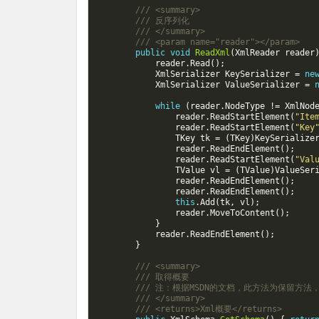
/// <summary>
/// 反序列化
/// </summary>
/// <param name="reader"></param>
public
void
ReadXml
(
XmlReader
reader
reader
.
Read
();
XmlSerializer
KeySerializer
=
ne
XmlSerializer
ValueSerializer
=
while
(
reader
.
NodeType
!=
XmlNod
reader
.
ReadStartElement
(
"Ite
reader
.
ReadStartElement
(
"Key
TKey
tk
=
(
TKey
)
KeySerialize
reader
.
ReadEndElement
();
reader
.
ReadStartElement
(
"Val
TValue
vl
=
(
TValue
)
ValueSer
reader
.
ReadEndElement
();
reader
.
ReadEndElement
();
this
.
Add
(
tk
,
vl
);
reader
.
MoveToContent
();
}
reader
.
ReadEndElement
();
}
/// <summary>
/// 取得概要
/// 注：根据MSDN的文档，此方法为保留方法，
/// </summary>
/// <returns>Xml概要</returns>