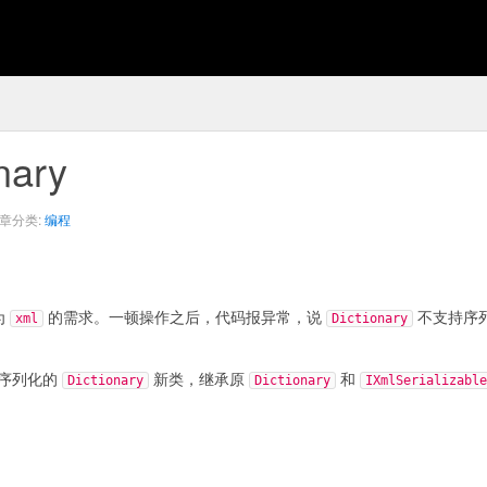
nary
章分类:
编程
为
的需求。一顿操作之后，代码报异常，说
不支持序
xml
Dictionary
持序列化的
新类，继承原
和
Dictionary
Dictionary
IXmlSerializable