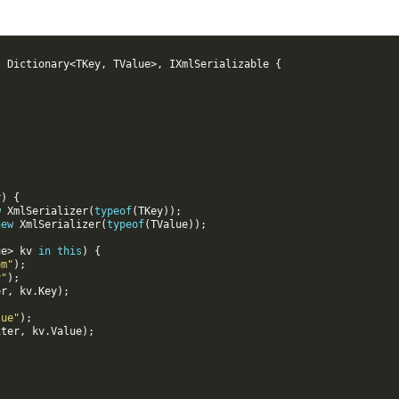
:
Dictionary
<
TKey
,
TValue
>,
IXmlSerializable
{
r
)
{
w
XmlSerializer
(
typeof
(
TKey
));
new
XmlSerializer
(
typeof
(
TValue
));
ue
>
kv
in
this
)
{
em"
);
y"
);
er
,
kv
.
Key
);
lue"
);
iter
,
kv
.
Value
);