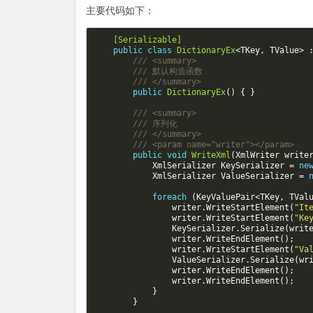
主要代码如下：
    [Serializable]
public
class
DictionaryEx
<
TKey
,
TValue
>
/// <summary>
/// 默认构造函数
/// </summary>
public
DictionaryEx
()
{
}
/// <summary>
/// 序列化
/// </summary>
/// <param name="writer"></param>
public
void
WriteXml
(
XmlWriter
write
XmlSerializer
KeySerializer
=
ne
XmlSerializer
ValueSerializer
=
foreach
(
KeyValuePair
<
TKey
,
TVal
writer
.
WriteStartElement
(
"It
writer
.
WriteStartElement
(
"Ke
KeySerializer
.
Serialize
(
writ
writer
.
WriteEndElement
();
writer
.
WriteStartElement
(
"Va
ValueSerializer
.
Serialize
(
wr
writer
.
WriteEndElement
();
writer
.
WriteEndElement
();
}
}