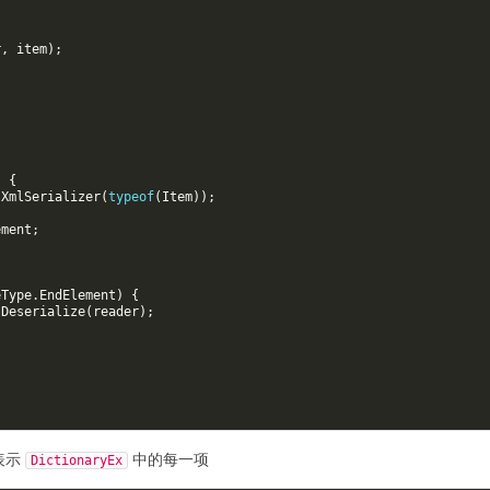
r
,
item
);
)
{
XmlSerializer
(
typeof
(
Item
));
ement
;
eType
.
EndElement
)
{
.
Deserialize
(
reader
);
表示
中的每一项
DictionaryEx