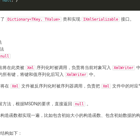
n
null
;
}
承了
类和实现
接口。
Dictionary<TKey, TValue>
IXmlSerializable
法
法
null
法将在此类被
序列化时被调用，负责将当前对象写入
中
Xml
XmlWriter
的所有键，将键和值序列化后写入
中。
XmlWriter
法将在
文件被反序列化时被序列器调用，负责把
文件中的对应
Xml
Xml
留方法，根据MSDN的要求，直接返回
。
null
构造函数都实现一遍，比如包含初始大小的构造函数、包含初始数据的
结构如下：