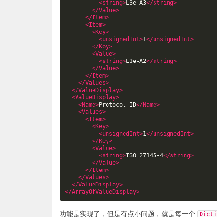
<string>
L3e-A3
</string>
</Value>
</Item>
<Item>
<Key>
<unsignedInt>
1
</unsignedInt>
</Key>
<Value>
<string>
L3e-A2
</string>
</Value>
</Item>
</Values>
</ValueDisplay>
<ValueDisplay>
<Name>
Protocol_ID
</Name>
<Values>
<Item>
<Key>
<unsignedInt>
1
</unsignedInt>
</Key>
<Value>
<string>
ISO 27145-4
</string>
</Value>
</Item>
</Values>
</ValueDisplay>
</ArrayOfValueDisplay>
功能是实现了，但是有点小问题，就是每一个
Dicti